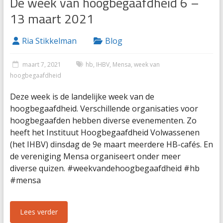
De week van hoogbegaafdheid 6 –
13 maart 2021
Ria Stikkelman
Blog
maart 7, 2021
hb
,
IHBV
,
Mensa
,
week van
hoogbegaafdheid
Deze week is de landelijke week van de
hoogbegaafdheid. Verschillende organisaties voor
hoogbegaafden hebben diverse evenementen. Zo
heeft het Instituut Hoogbegaafdheid Volwassenen
(het IHBV) dinsdag de 9e maart meerdere HB-cafés. En
de vereniging Mensa organiseert onder meer
diverse quizen. #weekvandehoogbegaafdheid #hb
#mensa
Lees verder